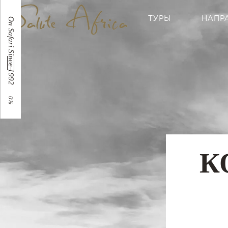
ТУРЫ
НАПР
On Safari Since 1992
0
%
К