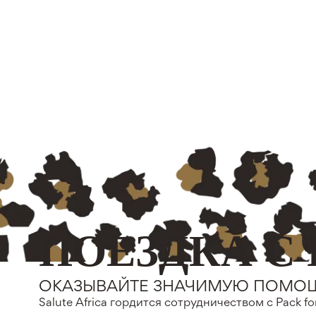
П
О
Е
З
Д
К
А
С
ОКАЗЫВАЙТЕ ЗНАЧИМУЮ ПОМОЩ
Salute Africa гордится сотрудничеством с Pack f