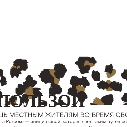
П
О
Л
Ь
З
О
Й
Ь МЕСТНЫМ ЖИТЕЛЯМ ВО ВРЕМЯ СВ
or a Purpose — инициативой, которая дает таким путешес